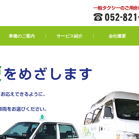
車種のご案内
サービス紹介
会社概要
福祉タクシー
観光タクシー・防犯タクシー
自家用自動車管理業
子育てタクシー
貸切バス事業
無線配車