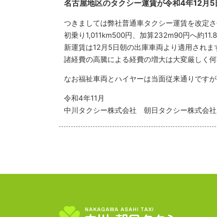
名古屋地区のタクシー運賃が令和4年12月
つきましては弊社普通車タクシー運賃を改定さ
初乗り1,011km500円、加算232m90円へ約1
新運賃は12月5日朝の出庫車両より適用されま
諸経費の高騰による経費の増大は大変厳しく何
なお福祉車両とハイヤーは当面従来通りですが
令和4年11月
中川タクシー株式会社 朝日タクシー株式会社